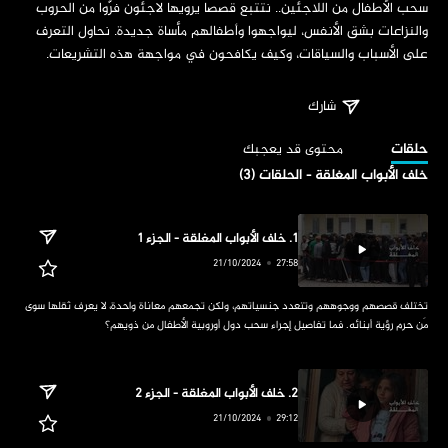
‏سحب الأطفال من اللاجئين.. نتتبع قصصا يرويها لاجئون فرّوا من الحروب 
والنزاعات بشق الأنفس، ليواجهوا وأطفالهم مأساة جديدة. نحاول التعرف 
على الأسباب والسياقات، وكيف يكافحون في مواجهة هذه التشريعات.
شارك
‏حلقات
‏محتوى قد يعجبك
‏خلف الأبواب المغلقة - الحلقات (3)
‏تختلف قصصهم ووجوههم وتتعدد جنسياتهم، ولكن تجمعهم معاناة واحدة، لا يعرف ثقلها سوى 
مَن حرم رؤية أبنائه. فما تفاصيل إجراء سحب دول أوروبية الأطفال من ذويهم؟