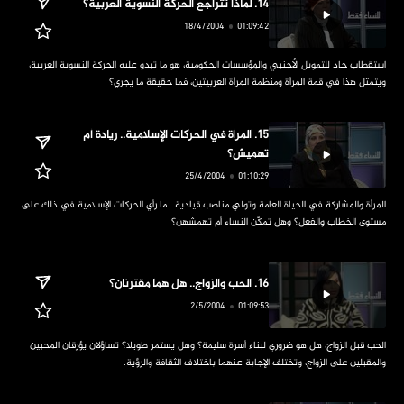
‏استقطاب حاد للتمويل الأجنبي والمؤسسات الحكومية، هو ما تبدو عليه الحركة النسوية العربية، 
ويتمثل هذا في قمة المرأة ومنظمة المرأة العربيتين، فما حقيقة ما يجري؟
‏15. المرأة في الحركات الإسلامية.. ريادة أم 
تهميش؟
‏المرأة والمشاركة في الحياة العامة وتولي مناصب قيادية.. ما رأي الحركات الإسلامية في ذلك على 
مستوى الخطاب والفعل؟ وهل تمكّن النساء أم تهمشهن؟
‏الحب قبل الزواج، هل هو ضروري لبناء أسرة سليمة؟ وهل يستمر طويلا؟ تساؤلان يؤرقان المحبين 
والمقبلين على الزواج، وتختلف الإجابة عنهما باختلاف الثقافة والرؤية.