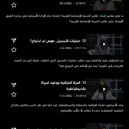
الأوسط على تقارير التنمية الإنسانية العربية؟
‏من المسؤول طبيا وأخلاقيا حين تنقلب عمليات التجميل التي تتهافت عليها كثير من النساء 
العربيات إلى تشويه؟ وما دور الإعلام في الترويج لها؟
‏13. المرأة العراقية ووعود أميركا 
بالديمقراطية
‏وعد الأميركيون المرأة العراقية بالمساواة والديمقراطية، غير أنها في ظل الحرب واللجوء والحال 
النفسية المضطربة باتت لا تطالب إلا بالأمن والاستقرار