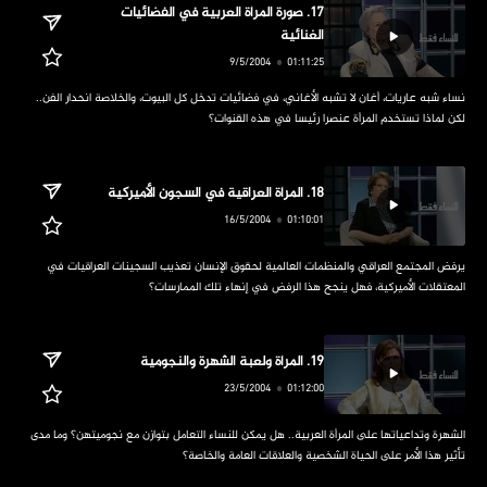
‏17. صورة المرأة العربية في الفضائيات 
الغنائية
‏نساء شبه عاريات، أغان لا تشبه الأغاني، في فضائيات تدخل كل البيوت، والخلاصة انحدار الفن.. 
لكن لماذا تستخدم المرأة عنصرا رئيسا في هذه القنوات؟
‏يرفض المجتمع العراقي والمنظمات العالمية لحقوق الإنسان تعذيب السجينات العراقيات في 
المعتقلات الأميركية، فهل ينجح هذا الرفض في إنهاء تلك الممارسات؟
‏الشهرة وتداعياتها على المرأة العربية.. هل يمكن للنساء التعامل بتوازن مع نجوميتهن؟ وما مدى 
تأثير هذا الأمر على الحياة الشخصية والعلاقات العامة والخاصة؟