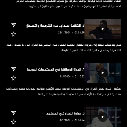
‏النساء العربيات ذوات الإعاقة يواجهن معركة مع نظرات المجتمع الدونية وتحديات المرض 
الجسدية أو العقلية التي يعانين منها.. فكيف سينتصرن على هاتين الجبهتين؟
‏قمم وتوصيات تدعو إلى ضرورة تفعيل اتفاقية القضاء على التمييز ضد المرأة. لكن ما مضمون هذه 
الاتفاقية؟ وما هي خلفية التحفظات العربية عليها؟
‏مطلّقة.. كلمة تجعل المرأة في المجتمعات العربية محطا للأنظار، فتواجه تحديات صعبة وتساؤلات 
مستمرة في صراعها مع الآراء النمطية المحيطة بها، والمقيدة لحرياتها.