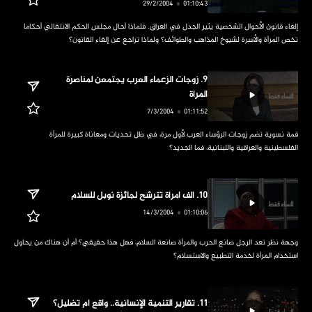
‏إلغاء قانون الأحوال الشخصية يثير الجدل في العراق. فلماذا أحال مجلس الحكم الانتقالي أحكاما 
تخص المرأة والأسرة لشيوخ المذاهب والطوائف؟ ولماذا تراجع عن إلغاء القانون؟
‏9. زوجات الزعماء العرب يجتمعن لمناصرة 
المرأة
‏قمة نسوية تضم زوجات الرؤساء العرب لأول مرة، في ظل تحديات ومعاناة كبيرة للمرأة 
الفلسطينية والعراقية واللبنانية، فما الجديد؟
استخدام المرأة لخدمة التطبيع والاستسلام؟