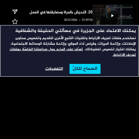
يمكنك الاعتماد على الجزيرة في مسألتي الحقيقة والشفافية
‏هل الرجل هو المسؤول الوحيد عن التحرش بالنساء في بيئة العمل؟ ولماذا تصمت النساء على 
نستخدم ملفات تعريف الارتباط وتقنيات التتبع الأخرى لتقديم وتخصيص محتوى
هذه الجريمة؟
الإعلانات، وإتاحة الميزات، وقياس أداء الموقع، وإتاحة مشاركة الوسائط الاجتماعية.
يمكنك اختيار تخصيص تفضيلاتك.
تعرّف على المزيد حول سياستنا الخاصّة بملفات
تعريف الارتباط.
السماح للكلّ
التفضيلات
الرئيسية
تصفح
البحث
‏تعطي المرأة الريفية العربية أرضها الكثير، لكنها لا تنال حقها الذي يحفظ تعبها، وسط إهمال 
القوانين والمنظمات العالمية. فهل ستنجح يوما في تحصيل حقوقها؟
‏لماذا تظهر مشكلة الخيانة الزوجية؟ وما المؤشرات التي تدل على خيانة الزوج؟ وماذا تفعل المرأة 
إذا علمت بخيانة زوجها؟