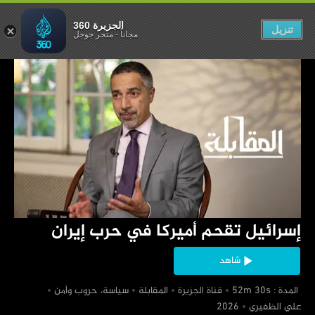
كا في حرب إيران
الجزيرة 360
تنزيل
مجاناً
-
متجر جوجل
‏إسرائيل تقحم أميركا في حرب إيران
شاهد
‏ المدة : 52m 30s
‏قناة الجزيرة
‏المقابلة
‏سياسة، حروب وأمن
‏علي الظفيري