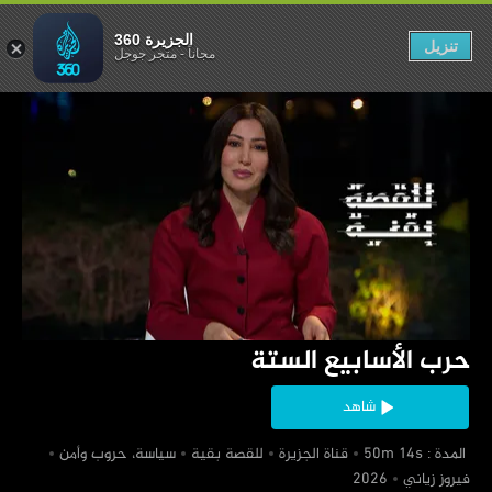
 الأسابيع الستة
الجزيرة 360
تنزيل
مجاناً
-
متجر جوجل
‏حرب الأسابيع الستة
شاهد
‏ المدة : 50m 14s
‏قناة الجزيرة
‏للقصة بقية
‏سياسة، حروب وأمن
‏فيروز زياني