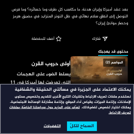
‏بعد عقد أميركا وإيران هدنة، ما مكاسب كل طرف وما خسائره؟ وما فرص 
التوصل إلى اتفاق سلام نهائي في ظل التوتر المتزايد في مضيق هرمز 
وحصار موانئ إيران؟
شارك
 أضف للمفضلة
‏محتوى قد يعجبك
أولى حروب القرن
المواسم (2)
يسلط الضوء على الهجمات
التي تعرضت لها أميركا في 11
يمكنك الاعتماد على الجزيرة في مسألتي الحقيقة والشفافية
سبتمبر 2001، وتداعياتها
نستخدم ملفات تعريف الارتباط وتقنيات التتبع الأخرى لتقديم وتخصيص محتوى
شبكات
المواسم (3)
المحلية والإقليمية والدولية
الإعلانات، وإتاحة الميزات، وقياس أداء الموقع، وإتاحة مشاركة الوسائط الاجتماعية.
وشكل الرد الأميركي عليها؛ إذ
يمكنك اختيار تخصيص تفضيلاتك.
تعرّف على المزيد حول سياستنا الخاصّة بملفات
برنامج يعكس أبرز القصص
تعريف الارتباط.
بدأ بغزو الولايات المتحدة
المتداولة على منصات التواصل
لأفغانستان في أكتوبر 2001.
السماح للكلّ
التفضيلات
الاجتماعي ويعيد صياغة
الرئيسية
تصفح
البحث