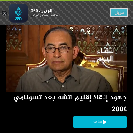
سونامي 2004
الجزيرة 360
تنزيل
مجاناً
-
متجر جوجل
‏جهود إنقاذ إقليم آتشه بعد تسونامي 
2004
شاهد