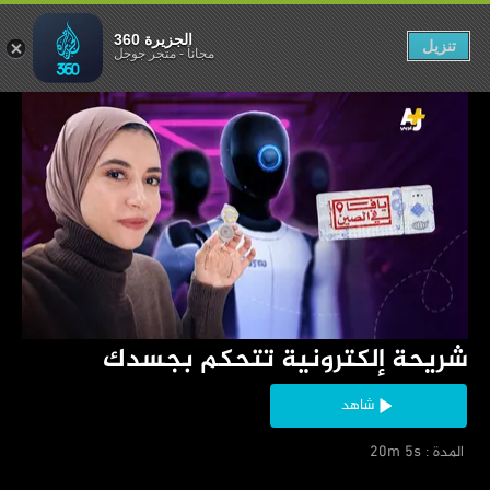
ة تتحكم بجسدك
الجزيرة 360
تنزيل
مجاناً
-
متجر جوجل
‏شريحة إلكترونية تتحكم بجسدك
شاهد
‏ المدة : 20m 5s