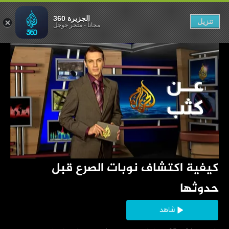
صرع قبل حدوثها
الجزيرة 360
تنزيل
مجاناً
-
متجر جوجل
‏كيفية اكتشاف نوبات الصرع قبل 
حدوثها
شاهد