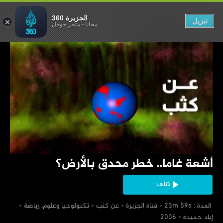
طر محدق بالأرض؟
الجزيرة 360
تنزيل
مجاناً
-
متجر جوجل
‏أشعة غاما.. خطر محدق بالأرض؟
شاهد
‏ المدة : 23m 59s
‏قناة الجزيرة
‏عن كثب
‏تكنولوجيا وعلوم، رياضة
‏إياد حميدة