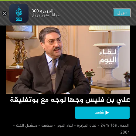
جه مع بوتفليقة
الجزيرة 360
تنزيل
مجاناً
-
متجر جوجل
‏علي بن فليس وجها لوجه مع بوتفليقة
شاهد
‏ المدة : 24m 16s
‏قناة الجزيرة
‏لقاء اليوم
‏سياسة
‏ميشيل الكك