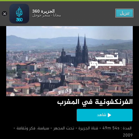
ونية في المغرب
الجزيرة 360
تنزيل
مجاناً
-
متجر جوجل
‏الفرنكفونية في المغرب
شاهد
‏ المدة : 49m 54s
‏قناة الجزيرة
‏تحت المجهر
‏سياسة، فكر وثقافة