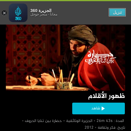
ظهور الأقلام
الجزيرة 360
تنزيل
مجاناً
-
متجر جوجل
‏ظهور الأقلام
شاهد
‏ المدة : 26m 43s
‏الجزيرة الوثائقية
‏حضارة بين ثنايا الحروف
‏تاريخ، فكر وثقافة