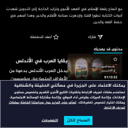
‏مع اتساع رقعة الإسلام في العهد الأموي وتزايد الحاجة إلى التدوين شهدت 
أدوات الكتابة تطورا لافتا، وازدهرت صناعة الأقلام والحبر، وهذا أسهم في 
حفظ اللغة والدين.
شارك
 أضف للمفضلة
‏محتوى قد يعجبك
بقايا العرب في الأندلس
يدخل العرب الأندلس بدعوة من
01:13:32
الأطراف المتصارعة، ويؤسسون
يمكنك الاعتماد على الجزيرة في مسألتي الحقيقة والشفافية
حضارة مزدهرة، فكيف أثرت
نستخدم ملفات تعريف الارتباط وتقنيات التتبع الأخرى لتقديم وتخصيص محتوى
تحت المجهر
المواسم (18)
إنجازاتهم في الثقافة واللغة
الإعلانات، وإتاحة الميزات، وقياس أداء الموقع، وإتاحة مشاركة الوسائط الاجتماعية.
الإسبانيتين؟ وما أبرز إرثهم
يمكنك اختيار تخصيص تفضيلاتك.
تعرّف على المزيد حول سياستنا الخاصّة بملفات
يبحث في القضايا السياسية
تعريف الارتباط.
الباقي؟
المرتبطة بحياة الإنسان العربي
السماح للكلّ
التفضيلات
اليومية، فيجمع السياسي
الرئيسية
تصفح
البحث