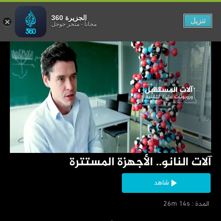
. الأجهزة المستترة
الجزيرة 360
تنزيل
مجاناً
-
متجر جوجل
‏آلات النانو.. الأجهزة المستترة
شاهد
‏ المدة : 26m 14s