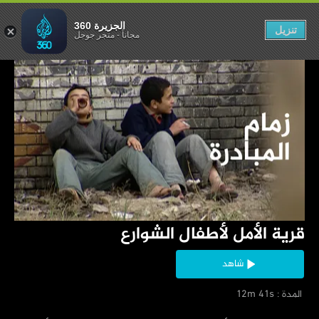
ل لأطفال الشوارع
الجزيرة 360
تنزيل
مجاناً
-
متجر جوجل
‏قرية الأمل لأطفال الشوارع
شاهد
‏ المدة : 12m 41s