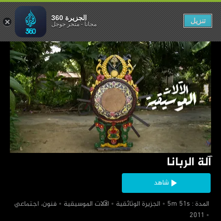
آلة الربانا
الجزيرة 360
تنزيل
مجاناً
-
متجر جوجل
‏آلة الربانا
شاهد
‏ المدة : 5m 51s
‏الجزيرة الوثائقية
‏الآلات الموسيقية
‏فنون، اجتماعي