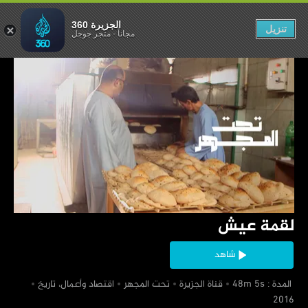
لقمة عيش
الجزيرة 360
تنزيل
مجاناً
-
متجر جوجل
‏لقمة عيش
شاهد
‏ المدة : 48m 5s
‏قناة الجزيرة
‏تحت المجهر
‏اقتصاد وأعمال، تاريخ