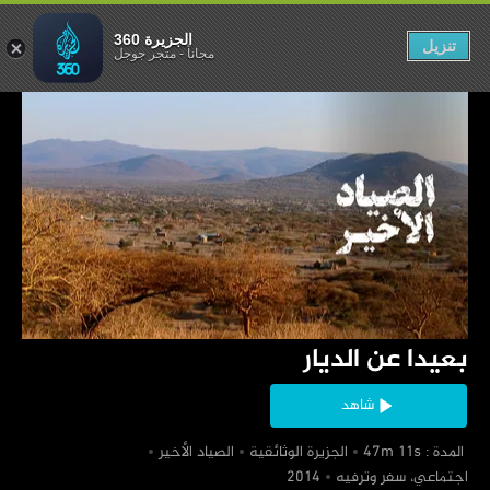
بعيدا عن الديار
الجزيرة 360
تنزيل
مجاناً
-
متجر جوجل
‏بعيدا عن الديار
شاهد
‏ المدة : 47m 11s
‏الجزيرة الوثائقية
‏الصياد الأخير
‏اجتماعي، سفر وترفيه