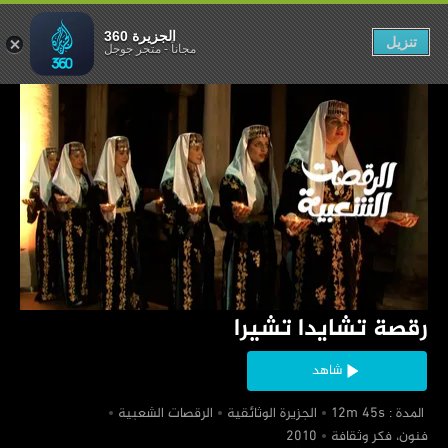
صة تشايدا تشيرا
الجزيرة 360
تنزيل
مجاناً
-
متجر جوجل
‏رقصة تشايدا تشيرا
شاهد
‏ المدة : 12m 45s
‏الجزيرة الوثائقية
‏الرقصات الشعبية
‏فنون، فكر وثقافة