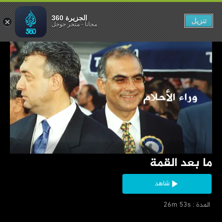
ما بعد القمة
الجزيرة 360
تنزيل
مجاناً
-
متجر جوجل
‏ما بعد القمة
شاهد
‏ المدة : 26m 53s