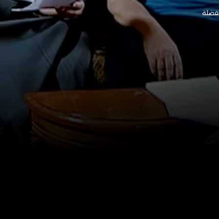
سم (16)
المواسم (12)
المشاء