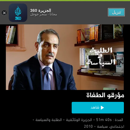
مؤرقو الطغاة
الجزيرة 360
تنزيل
مجاناً
-
متجر جوجل
‏مؤرقو الطغاة
شاهد
‏ المدة : 51m 40s
‏الجزيرة الوثائقية
‏الطلبة والسياسة
‏اجتماعي، سياسة