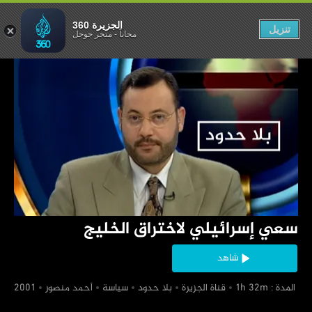
 لاختراق الخليج
الجزيرة 360
تنزيل
مجاناً
-
متجر جوجل
‏سعي إسرائيلي لاختراق الخليج
شاهد
‏ المدة : 1h 32m
‏قناة الجزيرة
‏بلا حدود
‏سياسة
‏أحمد منصور