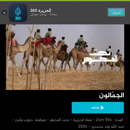
الجمّالون
الجزيرة 360
تنزيل
مجاناً
-
متجر جوجل
‏الجمّالون
شاهد
‏ المدة : 24m 55s
‏قناة الجزيرة
‏تحت المجهر
‏سياسة، حروب وأمن
‏عبد الله ولد محمدي