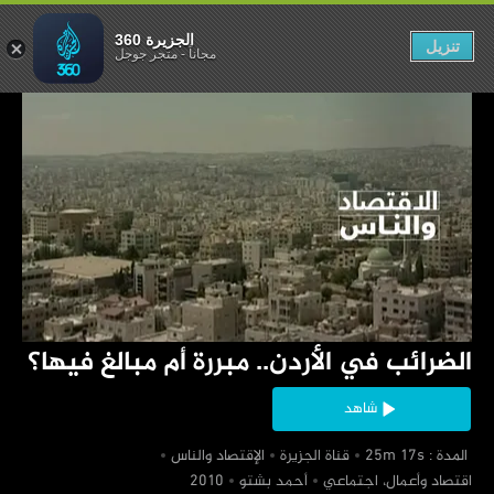
ة أم مبالغ فيها؟
الجزيرة 360
تنزيل
مجاناً
-
متجر جوجل
‏الضرائب في الأردن.. مبررة أم مبالغ فيها؟
شاهد
‏ المدة : 25m 17s
‏قناة الجزيرة
‏الإقتصاد والناس
‏اقتصاد وأعمال، اجتماعي
‏أحمد بشتو