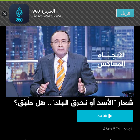
لبلد".. هل طُبّق؟
الجزيرة 360
تنزيل
مجاناً
-
متجر جوجل
‏شعار "الأسد أو نحرق البلد".. هل طُبّق؟
شاهد
‏ المدة : 48m 57s