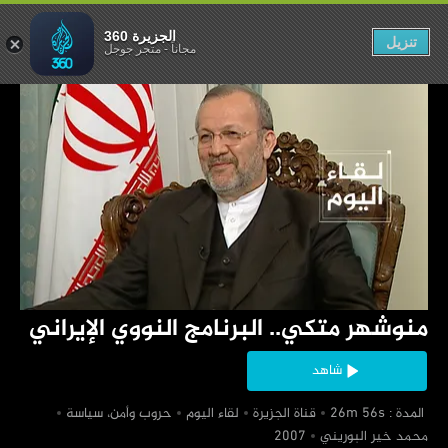
 النووي الإيراني
الجزيرة 360
تنزيل
مجاناً
-
متجر جوجل
‏منوشهر متكي.. البرنامج النووي الإيراني
شاهد
‏ المدة : 26m 56s
‏قناة الجزيرة
‏لقاء اليوم
‏حروب وأمن، سياسة
‏محمد خير البوريني