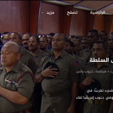
فيجي.. جيش يصا