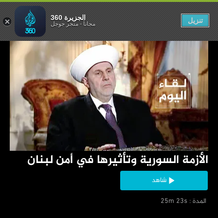
رها في أمن لبنان
الجزيرة 360
تنزيل
مجاناً
-
متجر جوجل
‏الأزمة السورية وتأثيرها في أمن لبنان
شاهد
‏ المدة : 25m 23s