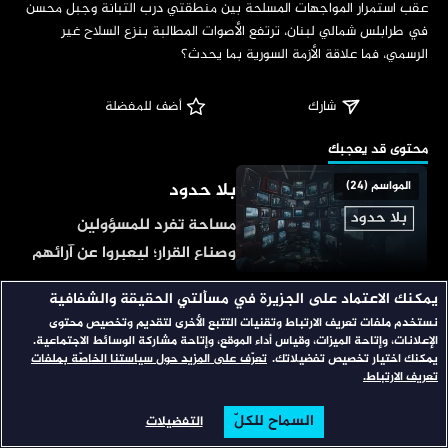
‏عقب استمرار المواجهات المسلحة بين منطقتي درب التبانة وجبل محسن 
في طرابلس شمالي لبنان، ترتفع الأصوات المطالبة بنزع السلاح غير 
الرسمي، فما علاقة الأزمة السورية بما يحدث؟
شارك
 أضف للمفضلة
‏محتوى قد يعجبك
بلا حدود
المواسم (24)
مساحة تفرد للمسؤولين
وصناع القرار؛ ليعبروا عن آرائهم
في أهم قضايا الساعة، يتبنى
يمكنك الاعتماد على الجزيرة في مسألتي الحقيقة والشفافية
فوق السلطة
المواسم (10)
المذيع وجهة النظر المخالفة
نستخدم ملفات تعريف الارتباط وتقنيات التتبع الأخرى لتقديم وتخصيص محتوى
للضيف؛ ليوجه له مجموعة
الإعلانات، وإتاحة الميزات، وقياس أداء الموقع، وإتاحة مشاركة الوسائط الاجتماعية.
برنامج سياسي ساخر يعالج
يمكنك اختيار تخصيص تفضيلاتك.
تعرّف على المزيد حول سياستنا الخاصّة بملفات
متتالية من الأسئلة، بأسلوب
الأحداث السياسية والاقتصادية
تعريف الارتباط.
يدفعه للإدلاء بمعلومات مثيرة.
والاجتماعية التي يشهدها
السماح للكلّ
التفضيلات
الرئيسية
تصفح
البحث
الاتجاه المعاكس
المواسم (31)
الأسبوع، يقدمها في قالب