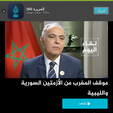
لسورية والليبية
الجزيرة 360
تنزيل
مجاناً
-
متجر جوجل
‏موقف المغرب من الأزمتين السورية 
والليبية
شاهد