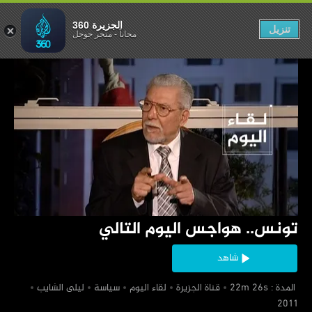
س اليوم التالي
الجزيرة 360
تنزيل
مجاناً
-
متجر جوجل
‏تونس.. هواجس اليوم التالي
شاهد
‏ المدة : 22m 26s
‏قناة الجزيرة
‏لقاء اليوم
‏سياسة
‏ليلى الشايب