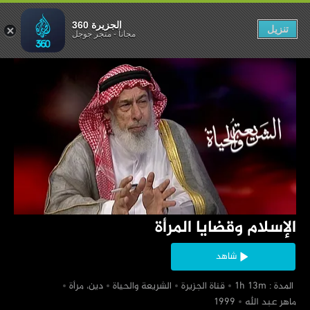
لام وقضايا المرأة
الجزيرة 360
تنزيل
مجاناً
-
متجر جوجل
‏الإسلام وقضايا المرأة
شاهد
‏ المدة : 1h 13m
‏قناة الجزيرة
‏الشريعة والحياة
‏دين، مرأة
‏ماهر عبد الله