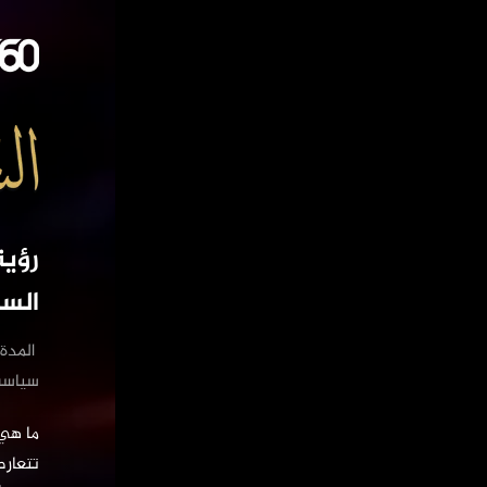
رؤي
الس
‏ المدة : 3m
‏سياسة