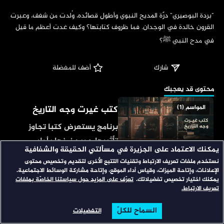
‏"بردة البوصيري" درّة المديح النبوي وأطول قصائده، وُلدت من شغف، وعبرت 
القرون خالدة في الوجدان. فما ظروف كتابتها؟ وكيف غدت أعظم ما قيل 
في مدح النبي ﷺ؟
شارك
 أضف للمفضلة
‏محتوى قد يعجبك
كتب غيرت وجه التاريخ
المواسم (1)
برنامج يستعرض كتبا تجاوز
تأثيرها حدود زمنها وأطر
يمكنك الاعتماد على الجزيرة في مسألتي الحقيقة والشفافية
مجالاتها، فأضحت مرجعيات
نستخدم ملفات تعريف الارتباط وتقنيات التتبع الأخرى لتقديم وتخصيص محتوى
الفن الموهوب
يعاد إليها مع اختلاف العصور
الإعلانات، وإتاحة الميزات، وقياس أداء الموقع، وإتاحة مشاركة الوسائط الاجتماعية.
يمكنك اختيار تخصيص تفضيلاتك.
تعرّف على المزيد حول سياستنا الخاصّة بملفات
وتطور الأزمنة.
هو ديوان المغاربة الشعبي،
تعريف الارتباط.
47:49
ومرايا وجدانهم منذ قرون،
السماح للكلّ
التفضيلات
الرئيسية
تصفح
البحث
يُتلى ويُغنّى في الأعراس