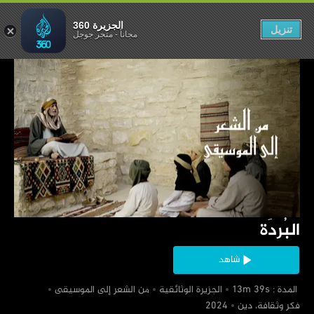
البُردَة
الجزيرة 360
تنزيل
مجاناً
-
متجر جوجل
‏البُردَة
شاهد
‏ المدة : 13m 39s
‏الجزيرة الوثائقية
‏من الشعر إلى الموسيقى
‏فكر وثقافة، دين