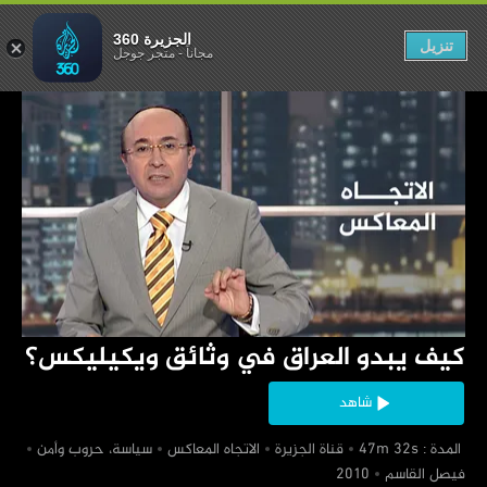
ثائق ويكيليكس؟
الجزيرة 360
تنزيل
مجاناً
-
متجر جوجل
‏كيف يبدو العراق في وثائق ويكيليكس؟
شاهد
‏ المدة : 47m 32s
‏قناة الجزيرة
‏الاتجاه المعاكس
‏سياسة، حروب وأمن
‏فيصل القاسم