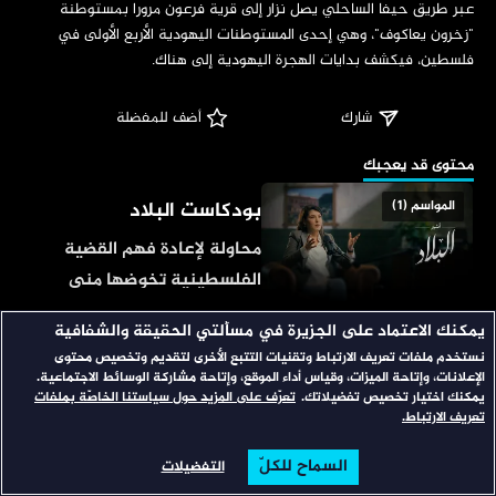
‏عبر طريق حيفا الساحلي يصل نزار إلى قرية فرعون مرورا بمستوطنة 
"زخرون يعاكوف"، وهي إحدى المستوطنات اليهودية الأربع الأولى في 
فلسطين، فيكشف بدايات الهجرة اليهودية إلى هناك.
شارك
 أضف للمفضلة
‏محتوى قد يعجبك
بودكاست البلاد
المواسم (1)
محاولة لإعادة فهم القضية
الفلسطينية تخوضها منى
العمري، تستضيف فيه
يمكنك الاعتماد على الجزيرة في مسألتي الحقيقة والشفافية
الحرب العالمية الأولى في
المواسم (1)
أكاديميين وفاعلين؛ لإعادة
نستخدم ملفات تعريف الارتباط وتقنيات التتبع الأخرى لتقديم وتخصيص محتوى
طرح الأسئلة المركزية عن
عيون العرب
الإعلانات، وإتاحة الميزات، وقياس أداء الموقع، وإتاحة مشاركة الوسائط الاجتماعية.
يمكنك اختيار تخصيص تفضيلاتك.
تعرّف على المزيد حول سياستنا الخاصّة بملفات
القضية الفلسطينية والإجابة
يتعرض العرب للتجنيد الإجباري
تعريف الارتباط.
عنها سياسيا واجتماعيا
في الحرب العالمية الأولى،
وتاريخيا وفقا لواقع اليوم.
السماح للكلّ
التفضيلات
الرئيسية
تصفح
البحث
ويخوضون أشرس المعارك؛ في