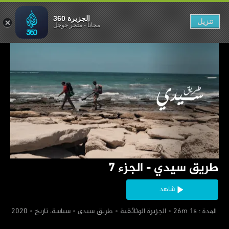
سيدي - الجزء 7
الجزيرة 360
تنزيل
مجاناً
-
متجر جوجل
‏طريق سيدي - الجزء 7
شاهد
‏ المدة : 26m 1s
‏الجزيرة الوثائقية
‏طريق سيدي
‏سياسة، تاريخ