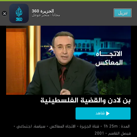
قضية الفلسطينية
الجزيرة 360
تنزيل
مجاناً
-
متجر جوجل
‏بن لادن والقضية الفلسطينية
شاهد
‏ المدة : 1h 25m
‏قناة الجزيرة
‏الاتجاه المعاكس
‏سياسة، اجتماعي
‏فيصل القاسم