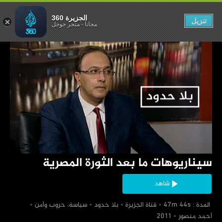
د الثورة المصرية
الجزيرة 360
تنزيل
مجاناً
-
متجر جوجل
‏سيناريوهات ما بعد الثورة المصرية
شاهد
‏ المدة : 47m 44s
‏قناة الجزيرة
‏بلا حدود
‏سياسة، حروب وأمن
‏أحمد منصور