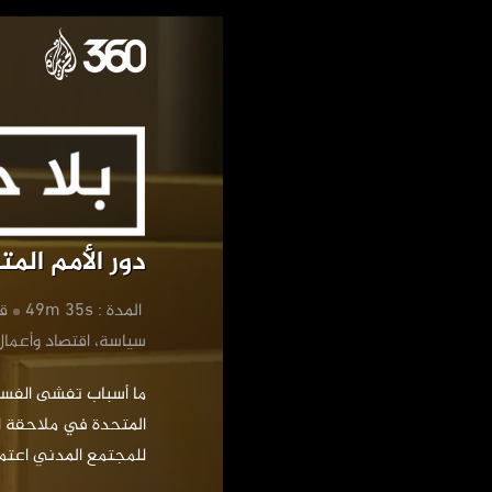
دور 
‏دور الأمم ال
‏ المدة : 49m 35s
‏ق
‏سياسة، اقتصاد وأعمال
للمجتمع المدني اعتم