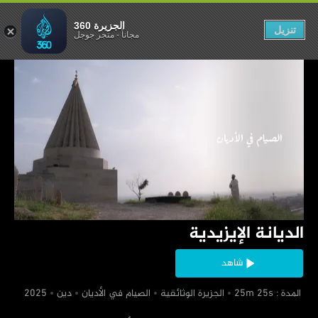
الديانة الإيزيدية
الجزيرة 360
تنزيل
مجاناً
-
متجر جوجل
‏الديانة الإيزيدية
شاهد
‏ المدة : 25m 25s
‏الجزيرة الوثائقية
‏الصيام في الأديان
‏دين