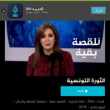
الثورة التونسية
الجزيرة 360
تنزيل
مجاناً
-
متجر جوجل
‏الثورة التونسية
شاهد
‏ المدة : 50m
‏قناة الجزيرة
‏للقصة بقية
‏سياسة، اقتصاد وأعمال
‏فيروز زياني