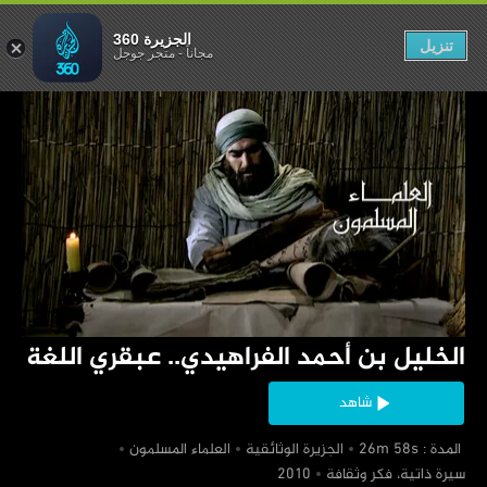
دي.. عبقري اللغة
الجزيرة 360
تنزيل
مجاناً
-
متجر جوجل
‏الخليل بن أحمد الفراهيدي.. عبقري اللغة
شاهد
‏ المدة : 26m 58s
‏الجزيرة الوثائقية
‏العلماء المسلمون
‏سيرة ذاتية، فكر وثقافة