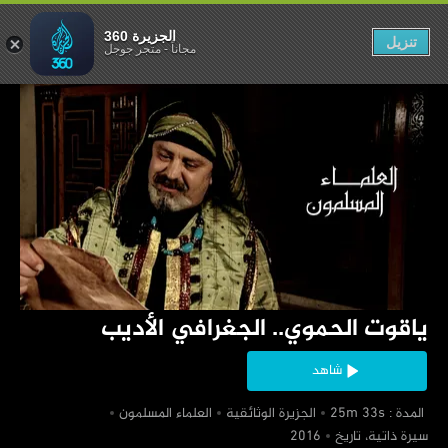
الجغرافي الأديب
الجزيرة 360
تنزيل
مجاناً
-
متجر جوجل
‏ياقوت الحموي.. الجغرافي الأديب
شاهد
‏ المدة : 25m 33s
‏الجزيرة الوثائقية
‏العلماء المسلمون
‏سيرة ذاتية، تاريخ