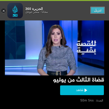
 الثالث من يوليو
الجزيرة 360
تنزيل
مجاناً
-
متجر جوجل
‏قضاة الثالث من يوليو
شاهد
‏ المدة : 50m 54s