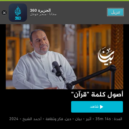
الجزيرة 360
تنزيل
مجاناً
-
متجر جوجل
‏أصول كلمة "قرآن"
شاهد
‏ المدة : 35m 14s
‏أثير
‏بيان
‏دين، فكر وثقافة
‏أحمد الشيخ