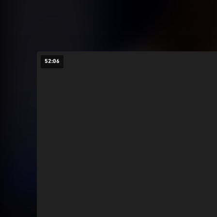
52:06
23:
اللواء 56