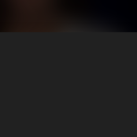
56
25:13
شبيحة.. بلطجية