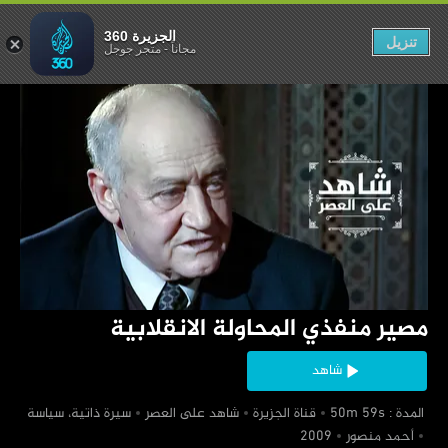
حاولة الانقلابية
الجزيرة 360
تنزيل
مجاناً
-
متجر جوجل
‏مصير منفذي المحاولة الانقلابية
شاهد
‏ المدة : 50m 59s
‏قناة الجزيرة
‏شاهد على العصر
‏سيرة ذاتية، سياسة
‏أحمد منصور