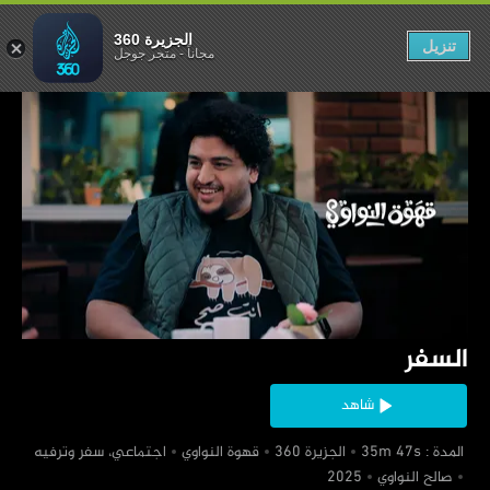
السفر
الجزيرة 360
تنزيل
مجاناً
-
متجر جوجل
‏السفر
شاهد
‏ المدة : 35m 47s
‏الجزيرة 360
‏قهوة النواوي
‏اجتماعي، سفر وترفيه
‏صالح النواوي