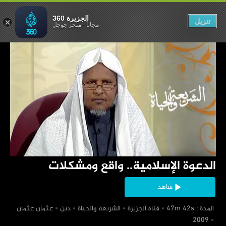
.. واقع ومشكلات
الجزيرة 360
تنزيل
مجاناً
-
متجر جوجل
‏الدعوة الإسلامية.. واقع ومشكلات
شاهد
‏ المدة : 47m 42s
‏قناة الجزيرة
‏الشريعة والحياة
‏دين
‏عثمان عثمان