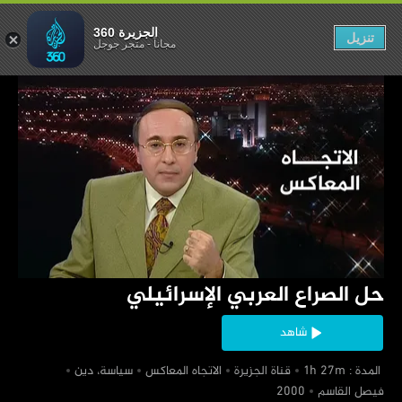
لعربي الإسرائيلي
الجزيرة 360
تنزيل
مجاناً
-
متجر جوجل
‏حل الصراع العربي الإسرائيلي
شاهد
‏ المدة : 1h 27m
‏قناة الجزيرة
‏الاتجاه المعاكس
‏سياسة، دين
‏فيصل القاسم