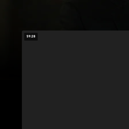
59:28
26:2
جمرة