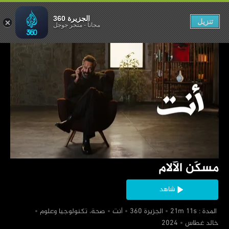
مسكّن الآلام
الجزيرة 360
تنزيل
مجاناً
-
متجر جوجل
‏مسكّن الآلام
شاهد
‏ المدة : 21m 11s
‏الجزيرة 360
‏أنت
‏صحة، تكنولوجيا وعلوم
‏خالد غطاس